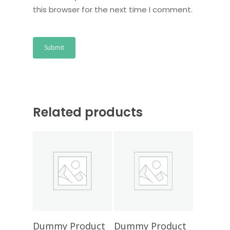
this browser for the next time I comment.
Related products
Add To Cart
Add To Cart
Dummy Product
Dummy Product