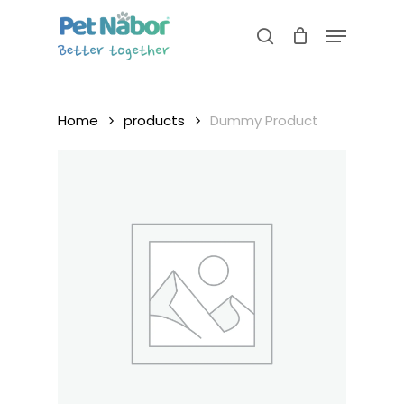
Skip
Menu
to
search
main
content
Home
products
Dummy Product