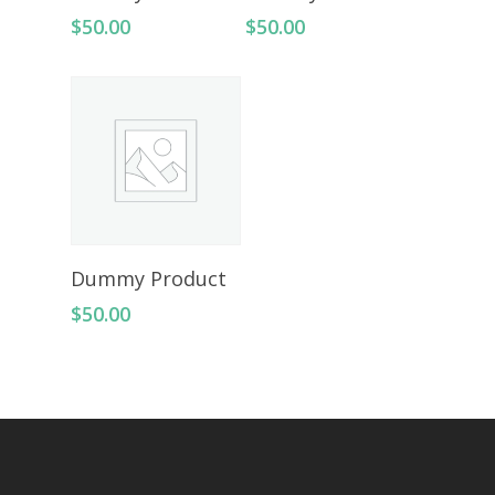
$
50.00
$
50.00
Add To Cart
Dummy Product
$
50.00